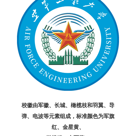
校徽由军徽、长城、橄榄枝和羽翼、导
弹、电波等元素组成，标准颜色为军旗
红、金星黄、