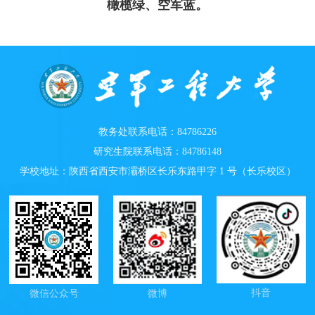
橄榄绿、空军蓝。
教务处联系电话：84786226
研究生院联系电话：84786148
学校地址：陕西省西安市灞桥区长乐东路甲字 1 号（长乐校区）
抖音
微信公众号
微博